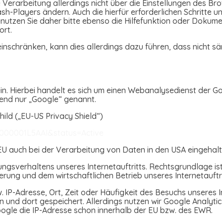
e Verarbeitung allerdings nicht über die Einstellungen des 
Flash-Players ändern. Auch die hierfür erforderlichen Schrit
nutzen Sie daher bitte ebenso die Hilfefunktion oder Dokume
ort.
 einschränken, kann dies allerdings dazu führen, dass nicht s
ein. Hierbei handelt es sich um einen Webanalysedienst der Go
gend nur „Google“ genannt.
ild („EU-US Privacy Shield“)
0000001L5AAI&status=Active
U auch bei der Verarbeitung von Daten in den USA eingehal
gsverhaltens unseres Internetauftritts. Rechtsgrundlage ist Ar
ierung und dem wirtschaftlichen Betrieb unseres Internetauftri
IP-Adresse, Ort, Zeit oder Häufigkeit des Besuchs unseres I
und dort gespeichert. Allerdings nutzen wir Google Analytics
oogle die IP-Adresse schon innerhalb der EU bzw. des EWR.