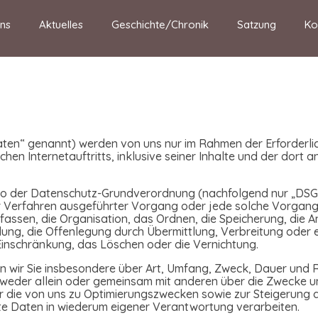
ns
Aktuelles
Geschichte/Chronik
Satzung
Ko
en“ genannt) werden von uns nur im Rahmen der Erforderli
chen Internetauftritts, inklusive seiner Inhalte und der dort
also der Datenschutz-Grundverordnung (nachfolgend nur „DSGV
rter Verfahren ausgeführter Vorgang oder jede solche Vorg
assen, die Organisation, das Ordnen, die Speicherung, die 
ng, die Offenlegung durch Übermittlung, Verbreitung oder 
 Einschränkung, das Löschen oder die Vernichtung.
n wir Sie insbesondere über Art, Umfang, Zweck, Dauer und
weder allein oder gemeinsam mit anderen über die Zwecke un
er die von uns zu Optimierungszwecken sowie zur Steigerung 
te Daten in wiederum eigener Verantwortung verarbeiten.