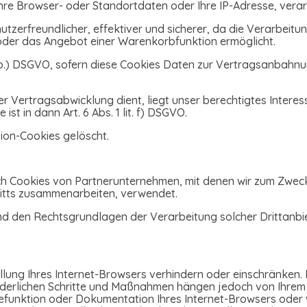
hre Browser- oder Standortdaten oder Ihre IP-Adresse, verar
nutzerfreundlicher, effektiver und sicherer, da die Verarbeit
n oder das Angebot einer Warenkorbfunktion ermöglicht.
lit b.) DSGVO, sofern diese Cookies Daten zur Vertragsanbahn
r Vertragsabwicklung dient, liegt unser berechtigtes Interes
st in dann Art. 6 Abs. 1 lit. f) DSGVO.
sion-Cookies gelöscht.
uch Cookies von Partnerunternehmen, mit denen wir zum Zwec
ritts zusammenarbeiten, verwendet.
und den Rechtsgrundlagen der Verarbeitung solcher Drittanbi
ellung Ihres Internet-Browsers verhindern oder einschränken. 
forderlichen Schritte und Maßnahmen hängen jedoch von Ihrem
lfefunktion oder Dokumentation Ihres Internet-Browsers ode