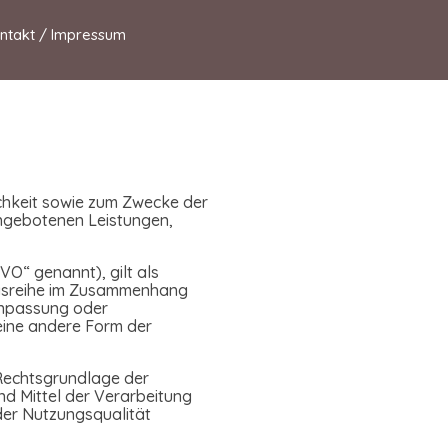
ntakt / Impressum
chkeit sowie zum Zwecke der
 angebotenen Leistungen,
O“ genannt), gilt als
angsreihe im Zusammenhang
Anpassung oder
eine andere Form der
 Rechtsgrundlage der
d Mittel der Verarbeitung
der Nutzungsqualität