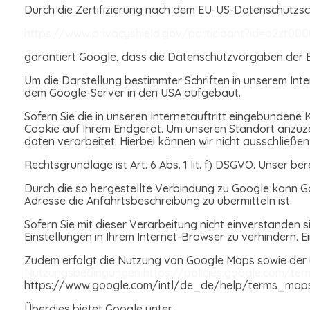
Durch die Zertifizierung nach dem EU-US-Datenschutzsch
https://www.privacyshield.gov/participant?id=a2zt00
garantiert Google, dass die Datenschutzvorgaben der E
Um die Darstellung bestimmter Schriften in unserem Inter
dem Google-Server in den USA aufgebaut.
Sofern Sie die in unseren Internetauftritt eingebunden
Cookie auf Ihrem Endgerät. Um unseren Standort anzuzei
daten verarbeitet. Hierbei können wir nicht ausschließen
Rechtsgrundlage ist Art. 6 Abs. 1 lit. f) DSGVO. Unser ber
Durch die so hergestellte Verbindung zu Google kann Go
Adresse die Anfahrtsbeschreibung zu übermitteln ist.
Sofern Sie mit dieser Verarbeitung nicht einverstanden s
Einstellungen in Ihrem Internet-Browser zu verhindern. E
Zudem erfolgt die Nutzung von Google Maps sowie der
Nutzungsbedingungen
https://policies.google.com/te
https://www.google.com/intl/de_de/help/terms_maps
Überdies bietet Google unter