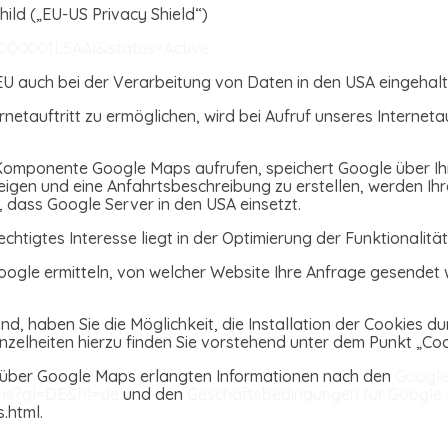
ild („EU-US Privacy Shield“)
0000001L5AAI&status=Active
U auch bei der Verarbeitung von Daten in den USA eingehal
netauftritt zu ermöglichen, wird bei Aufruf unseres Interneta
e Komponente Google Maps aufrufen, speichert Google über Ih
gen und eine Anfahrtsbeschreibung zu erstellen, werden Ihr
, dass Google Server in den USA einsetzt.
echtigtes Interesse liegt in der Optimierung der Funktionalität
ogle ermitteln, von welcher Website Ihre Anfrage gesendet 
ind, haben Sie die Möglichkeit, die Installation der Cookies 
inzelheiten hierzu finden Sie vorstehend unter dem Punkt „Coo
 über Google Maps erlangten Informationen nach den
Google
rms?gl=DE&hl=de
und den
Geschäftsbedingungen für Google
.html.