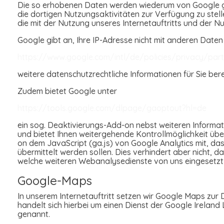
Die so erhobenen Daten werden wiederum von Google ge
die dortigen Nutzungsaktivitäten zur Verfügung zu stel
die mit der Nutzung unseres Internetauftritts und der
Google gibt an, Ihre IP-Adresse nicht mit anderen Date
https://www.google.com/intl/de/policies/privacy/par
weitere datenschutzrechtliche Informationen für Sie ber
Zudem bietet Google unter
https://tools.google.com/dlpage/gaoptout?hl=de
ein sog. Deaktivierungs-Add-on nebst weiteren Informati
und bietet Ihnen weitergehende Kontrollmöglichkeit über 
on dem JavaScript (ga.js) von Google Analytics mit, das
übermittelt werden sollen. Dies verhindert aber nicht,
welche weiteren Webanalysedienste von uns eingesetzt w
Google-Maps
In unserem Internetauftritt setzen wir Google Maps zur 
handelt sich hierbei um einen Dienst der Google Ireland
genannt.