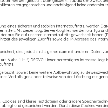
n Daten werden gelöscht oder gesperrt, sobald der Zweck der
pflichten entgegenstehen und nachfolgend keine anderslaut
g eines sicheren und stabilen Internetauftritts, werden Date
ittelt. Mit diesen sog. Server-Logfiles werden u.a. Typ und
der aus Sie auf unseren Internetauftritt gewechselt haben (R
Uhrzeit des jeweiligen Zugriffs sowie die IP-Adresse des Inte
ichert, dies jedoch nicht gemeinsam mit anderen Daten von
t. 6 Abs. 1 lit. f) DSGVO. Unser berechtigtes Interesse liegt 
uftritts.
elöscht, soweit keine weitere Aufbewahrung zu Beweiszwecken
 eines Vorfalls ganz oder teilweise von der Löschung ausge
s. Cookies sind kleine Textdateien oder andere Speichertechn
t ablegt und gespeichert werden. Durch diese Cookies werden